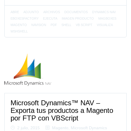
ABRE
ADJUNTO
ARCHIVOS
DOCUMENTOS
DYNAMICS NAV
EBOXESFACTORY
EJECUTA
IMAGEN PRODUCTO
MAGBOXES
MAGENTO
NAVISION
PDF
SHELL
VB SCRIPT
VISUALIZA
WSHSHELL
Microsoft Dynamics™ NAV –
Exporta tus productos a Magento
por FTP con VBScript
2 julio, 2015
Magento
,
Microsoft Dynamics