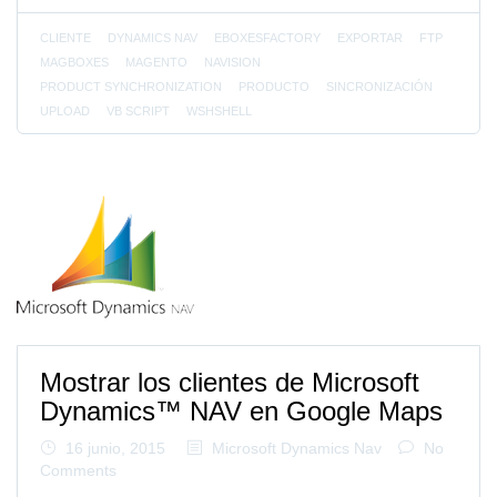
CLIENTE
DYNAMICS NAV
EBOXESFACTORY
EXPORTAR
FTP
MAGBOXES
MAGENTO
NAVISION
PRODUCT SYNCHRONIZATION
PRODUCTO
SINCRONIZACIÓN
UPLOAD
VB SCRIPT
WSHSHELL
Mostrar los clientes de Microsoft
Dynamics™ NAV en Google Maps
16 junio, 2015
Microsoft Dynamics Nav
No
Comments