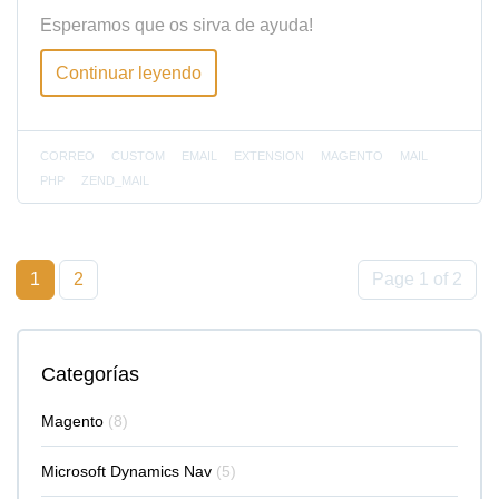
Esperamos que os sirva de ayuda!
Continuar leyendo
CORREO
CUSTOM
EMAIL
EXTENSION
MAGENTO
MAIL
PHP
ZEND_MAIL
1
2
Page 1 of 2
Categorías
Magento
(8)
Microsoft Dynamics Nav
(5)