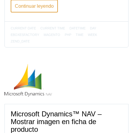
Continuar leyendo
CURRENT DATE
CURRENT TIME
DATETIME
DAY
EBOXESFACTORY
MAGENTO
PHP
TIME
WEEK
ZEND_DATE
Microsoft Dynamics™ NAV –
Mostrar imagen en ficha de
producto